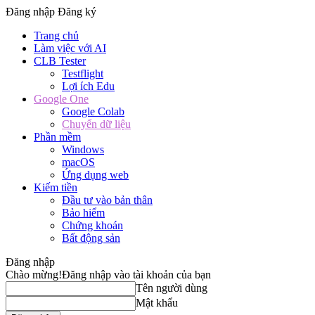
Đăng nhập
Đăng ký
Trang chủ
Làm việc với AI
CLB Tester
Testflight
Lợi ích Edu
Google One
Google Colab
Chuyển dữ liệu
Phần mềm
Windows
macOS
Ứng dụng web
Kiếm tiền
Đầu tư vào bản thân
Bảo hiểm
Chứng khoán
Bất động sản
Đăng nhập
Chào mừng!
Đăng nhập vào tài khoản của bạn
Tên người dùng
Mật khẩu