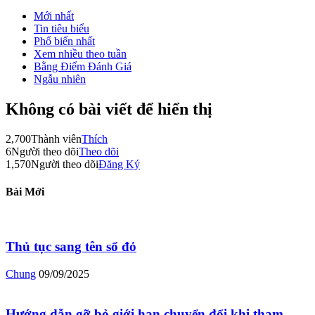
Mới nhất
Tin tiêu biểu
Phổ biến nhất
Xem nhiều theo tuần
Bằng Điểm Đánh Giá
Ngẫu nhiên
Không có bài viết để hiển thị
2,700
Thành viên
Thích
6
Người theo dõi
Theo dõi
1,570
Người theo dõi
Đăng Ký
Bài Mới
Thủ tục sang tên sổ đỏ
Chung
09/09/2025
Hướng dẫn gỡ bỏ giới hạn chuyển đổi khi tham