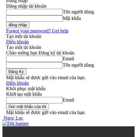
Đăng nhập
Đăng nhập tài khoản
Tên người dùng
Mật khẩu
Forgot your password? Get help
Tạo một tài khoản
Điều khoản
Tạo một tài khoản
Chào mừng bạn Đăng ký tài khoản
Email
Tên người dùng
Mật khẩu sẽ được gửi vào email của bạn.
Điều khoản
Khôi phục mật khẩu
Khởi tạo mật khẩu
Email
Mật khẩu sẽ được gửi vào email của bạn.
Ngọc Lục