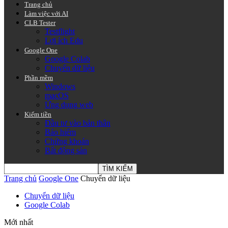
Trang chủ
Làm việc với AI
CLB Tester
Testflight
Lợi ích Edu
Google One
Google Colab
Chuyển dữ liệu
Phần mềm
Windows
macOS
Ứng dụng web
Kiếm tiền
Đầu tư vào bản thân
Bảo hiểm
Chứng khoán
Bất động sản
Trang chủ
Google One
Chuyển dữ liệu
Chuyển dữ liệu
Google Colab
Mới nhất